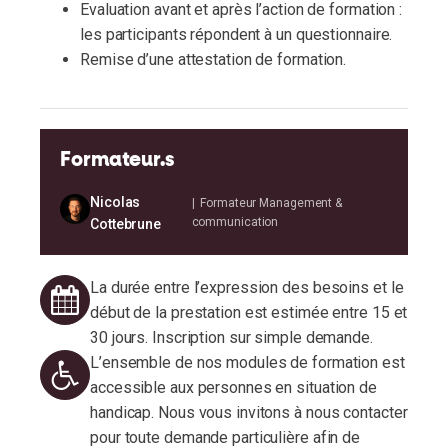
Evaluation avant et après l’action de formation :
formation par l'équipe H2C Carrières ; nous
les participants répondent à un questionnaire.
échangeons ensemble sur votre projet afin
Remise d’une attestation de formation.
que l’action de formation soit adaptée et
puisse répondre à vos attentes et impulser
de nouvelles dynamiques professionnelles
(selon les dispositions de l’art. L.6353-9 du
Formateur.s
Code du Travail).
Pendant l’action de formation
Nicolas
| Formateur Management &
communication
Cottebrune
Positionnement : Auto-évaluation au début
de l’action de formation.
La durée entre l’expression des besoins et le
Alternance d’apports théoriques et
début de la prestation est estimée entre 15 et
d’échanges de pratiques, complétés de
30 jours. Inscription sur simple demande.
supports et outils clés-en-main.
L’ensemble de nos modules de formation est
Mises en situation et cas pratiques, à partir
accessible aux personnes en situation de
de scenarii adaptés aux besoins et au
handicap. Nous vous invitons à nous contacter
contexte des participants.
pour toute demande particulière afin de
Réflexion individuelle et/ou collective : oral,