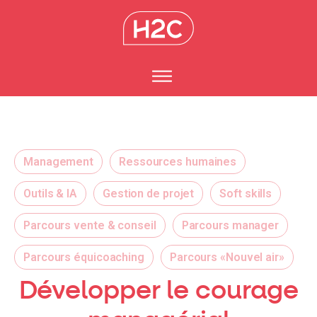
Management
Ressources humaines
Outils & IA
Gestion de projet
Soft skills
Parcours vente & conseil
Parcours manager
Parcours équicoaching
Parcours «Nouvel air»
Développer le courage