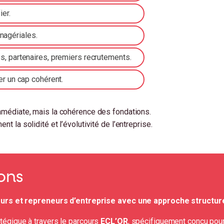
ier.
nagériales.
s, partenaires, premiers recrutements.
er un cap cohérent.
immédiate, mais la cohérence des fondations.
t la solidité et l’évolutivité de l’entreprise.
ons
rs et repreneurs d’entreprise avec une approche structuré
atégique à travers le parcours
ECL’OR
, spécifiquement conçu pour