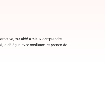
Transformation
 L’accompagnement de H2C m’a permis de faire évoluer ma posture d