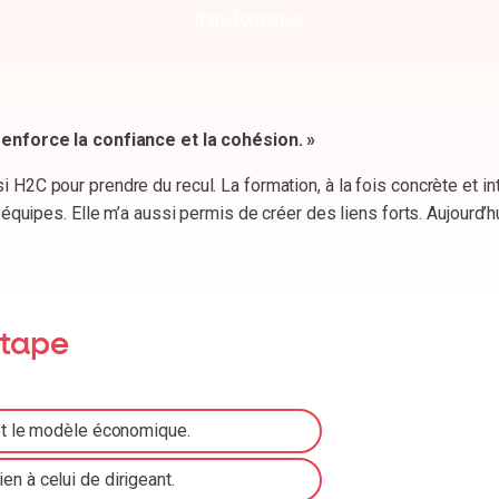
Anthony
« Savoir s’arrêter pour mieux repartir »
Quand l’entreprise grandit vite, on grandit aussi… ou on subit.
restant fidèle à mes valeurs de terrain.
étape
t et le modèle économique.
en à celui de dirigeant.