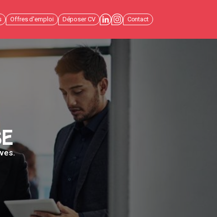
s
Offres d'emploi
Déposer CV
Contact
se
ives.