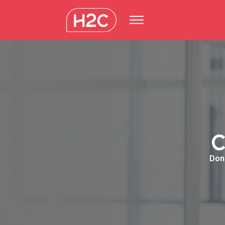
C
Donn