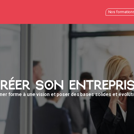
Nos formation
réer son entrepri
er forme à une vision et poser des bases solides et évolut