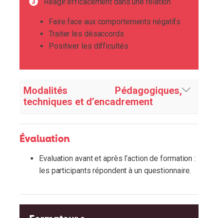
Réagir efficacement dans une relation
Faire face aux comportements négatifs
Traiter les désaccords
Positiver les difficultés
Modalités Pédagogiques,
techniques et d’encadrement
En amont de l’action de formation
Évaluation
Autodiagnostic des pratiques actuelles en
Evaluation avant et après l’action de formation :
matière de démarches commerciales
les participants répondent à un questionnaire.
Analyse des forces et faiblesses
personnelles.
Identification des réussites et points
d’amélioration dans la relation commerciale.