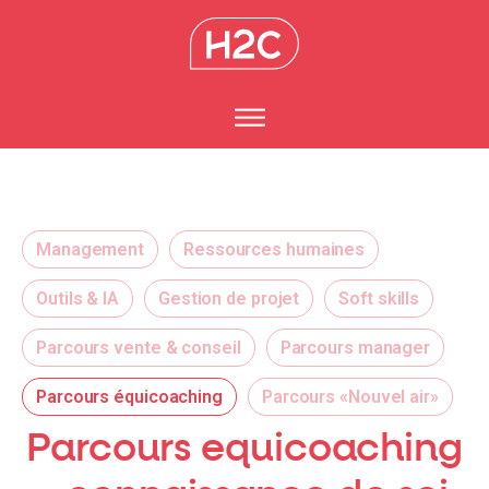
Management
Ressources humaines
Outils & IA
Gestion de projet
Soft skills
Parcours vente & conseil
Parcours manager
Parcours équicoaching
Parcours «Nouvel air»
Parcours equicoaching