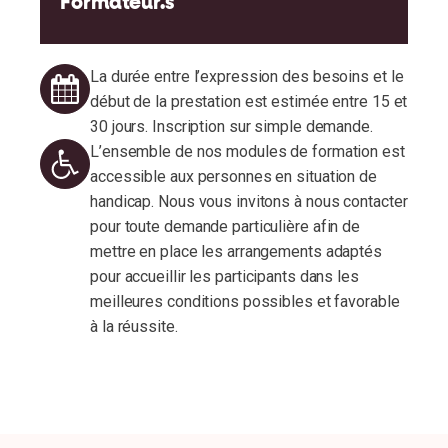
Formateur.s
Définition des enjeux que chaque apprenant
se fixe à ce jour lors de la relation
commerciale
La durée entre l’expression des besoins et le
Identification des cibles principales
début de la prestation est estimée entre 15 et
(clientèle type).
30 jours. Inscription sur simple demande.
Exercice individuel : chaque participant
L’ensemble de nos modules de formation est
apporte un constat écrit de ses pratiques
accessible aux personnes en situation de
commerciales actuelles, ses réussites et
handicap. Nous vous invitons à nous contacter
ses axes d’amélioration.
pour toute demande particulière afin de
Pendant l’action de formation
mettre en place les arrangements adaptés
pour accueillir les participants dans les
Alternance d’apports théoriques et
meilleures conditions possibles et favorable
d’échanges de pratiques, complétés de
à la réussite.
supports et outils clés-en-main.
Mises en situation et cas pratiques, à partir
de scenarii adaptés aux besoins et au
contexte des participants.
Réflexion individuelle et/ou collective : oral,