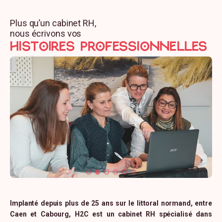
écrit et/ou digitalisé : Débriefing des forces
et des axes améliorations.
Plus qu’un cabinet RH,
Débriefing et feedback pour mesurer
nous écrivons vos
HISTOIRES professionnelles
l’application des actions menées.
Interactivité et partage d’expériences ;
plateforme pédagogique et d’échanges
dédiée à l’action de formation.
En aval de l’action de formation
Auto-évaluation à la fin de l’action de
formation
Remise des supports / outils / exercices
utilisés lors de la formation.
Envoi d’un questionnaire de satisfaction.
Implanté depuis plus de 25 ans sur le littoral normand, entre
Caen et Cabourg, H2C est un cabinet RH spécialisé dans