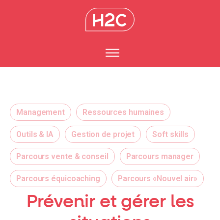
Management
Ressources humaines
Outils & IA
Gestion de projet
Soft skills
Parcours vente & conseil
Parcours manager
Parcours équicoaching
Parcours «Nouvel air»
Prévenir et gérer les