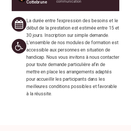
communication
Cottebrune
Positionnement : Auto-évaluation au début
de l’action de formation.
La durée entre l’expression des besoins et le
Alternance d’apports théoriques et
début de la prestation est estimée entre 15 et
d’échanges de pratiques, complétés de
30 jours. Inscription sur simple demande.
supports et outils clés-en-main.
L’ensemble de nos modules de formation est
Mises en situation et cas pratiques, à partir
accessible aux personnes en situation de
de scenarii adaptés aux besoins et au
handicap. Nous vous invitons à nous contacter
contexte des participants.
pour toute demande particulière afin de
Réflexion individuelle et/ou collective : oral,
mettre en place les arrangements adaptés
écrit et/ou digitalisé : Débriefing des forces
pour accueillir les participants dans les
et des axes améliorations.
meilleures conditions possibles et favorable
Débriefing et feedback pour mesurer
à la réussite.
l’application des actions menées.
Interactivité et partage d’expériences ;
plateforme pédagogique et d’échanges
dédiée à l’action de formation.
En aval de l’action de formation