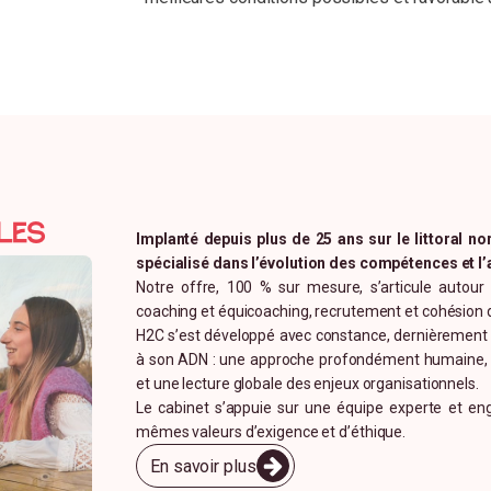
En aval de l’action de formation
Auto-évaluation à la fin de l’action de formatio
Remise des supports / outils / exercices utili
Envoi d’un questionnaire de satisfaction.
les
Implanté depuis plus de 25 ans sur le littoral 
spécialisé dans l’évolution des compétences et 
Notre offre, 100 % sur mesure, s’articule autour 
coaching et équicoaching, recrutement et cohésion 
H2C s’est développé avec constance, dernièrement a
à son ADN : une approche profondément humaine, une
et une lecture globale des enjeux organisationnels.
Le cabinet s’appuie sur une équipe experte et eng
mêmes valeurs d’exigence et d’éthique.
En savoir plus