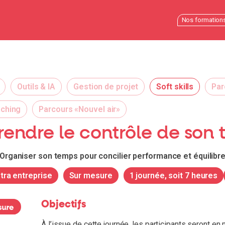
Nos formation
Outils & IA
Gestion de projet
Soft skills
Par
aching
Parcours «Nouvel air»
rendre le contrôle de son
Organiser son temps pour concilier performance et équilibr
ntra entreprise
Sur mesure
1 journée, soit 7 heures
Objectifs
À l’issue de cette journée, les participants seront en