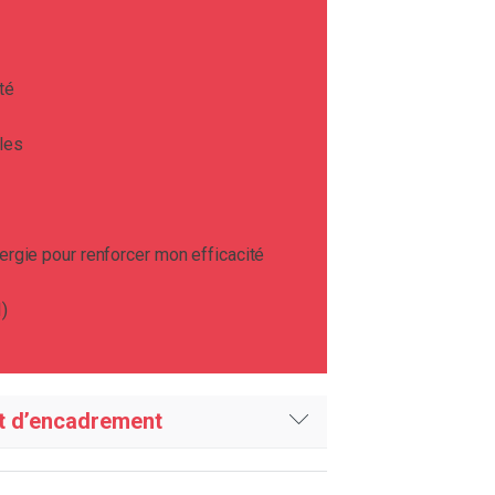
té
lles
gie pour renforcer mon efficacité
I)
t d’encadrement