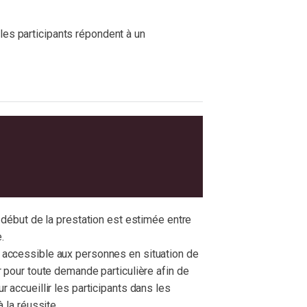
tion par l'équipe H2C Carrières ; nous
 les participants répondent à un
 l’action de formation soit adaptée et
de nouvelles dynamiques professionnelles
de du Travail).
’action de formation.
s de pratiques, complétés de supports et
de scenarii adaptés aux besoins et au
crit et/ou digitalisé : Débriefing des
 début de la prestation est estimée entre
.
ation des actions menées.
accessible aux personnes en situation de
eforme pédagogique et d’échanges dédiée à
 pour toute demande particulière afin de
 accueillir les participants dans les
 la réussite.