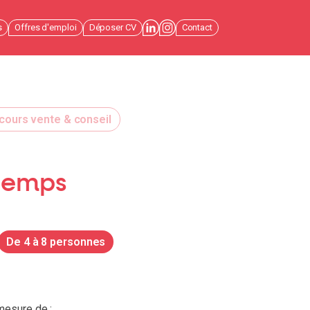
s
Offres d'emploi
Déposer CV
Contact
cours vente & conseil
 temps
e
De 4 à 8 personnes
 mesure de :