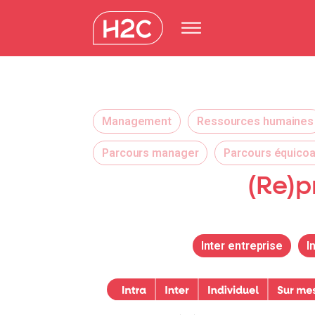
Management
Ressources humaines
Parcours manager
Parcours équico
(Re)p
Inter entreprise
I