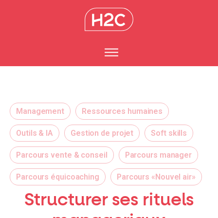
Management
Ressources humaines
Outils & IA
Gestion de projet
Soft skills
Parcours vente & conseil
Parcours manager
Parcours équicoaching
Parcours «Nouvel air»
Structurer ses rituels