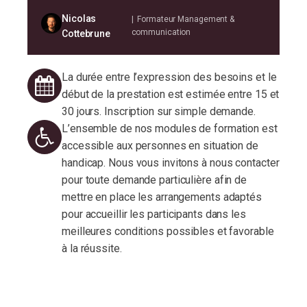
Pendant l’action de formation
Nicolas
| Formateur Management &
communication
Cottebrune
Positionnement : Auto-évaluation au début
de l’action de formation.
La durée entre l’expression des besoins et le
Alternance d’apports théoriques et
début de la prestation est estimée entre 15 et
d’échanges de pratiques, complétés de
30 jours. Inscription sur simple demande.
supports et outils clés-en-main.
L’ensemble de nos modules de formation est
Mises en situation et cas pratiques, à partir
accessible aux personnes en situation de
de scenarii adaptés aux besoins et au
handicap. Nous vous invitons à nous contacter
contexte des participants.
pour toute demande particulière afin de
Réflexion individuelle et/ou collective : oral,
mettre en place les arrangements adaptés
écrit et/ou digitalisé : Débriefing des forces
pour accueillir les participants dans les
et des axes améliorations.
meilleures conditions possibles et favorable
Débriefing et feedback pour mesurer
à la réussite.
l’application des actions menées.
Interactivité et partage d’expériences ;
plateforme pédagogique et d’échanges
dédiée à l’action de formation.